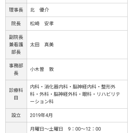
理事長
北 優介
院長
松崎 安孝
副院長
兼看護
太田 真美
部長
事務部
小木曽 敦
長
内科・消化器内科・脳神経内科・整形外
診療科
科・外科・脳神経外科・眼科・リハビリテ
目
ーション科
設立
2019年4月
月曜日～土曜日 9：00～12：00