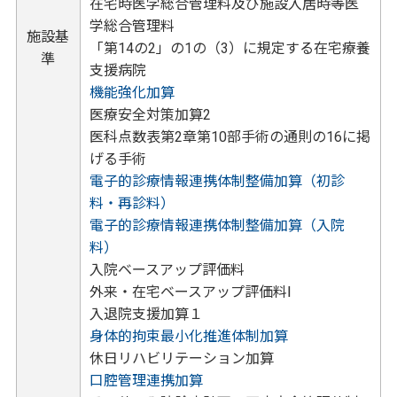
在宅時医学総合管理料及び施設入居時等医
学総合管理料
施設基
「第14の2」の1の（3）に規定する在宅療養
準
支援病院
機能強化加算
医療安全対策加算2
医科点数表第2章第10部手術の通則の16に掲
げる手術
電子的診療情報連携体制整備加算（初診
料・再診料）
電子的診療情報連携体制整備加算（入院
料）
入院ベースアップ評価料
外来・在宅ベースアップ評価料Ⅰ
入退院支援加算１
身体的拘束最小化推進体制加算
休日リハビリテーション加算
口腔管理連携加算